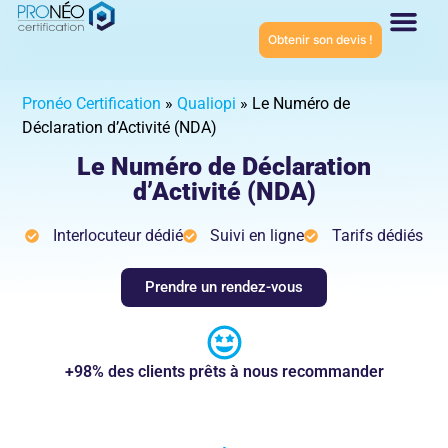
Obtenir son devis !
Connaître Proné
Certifications ISO
Pronéo Certification
»
Qualiopi
»
Le Numéro de
Déclaration d’Activité (NDA)
Le Numéro de Déclaration
d’Activité (NDA)
Interlocuteur dédié
Suivi en ligne
Tarifs dédiés
Prendre un rendez-vous
+98% des clients prêts à nous recommander